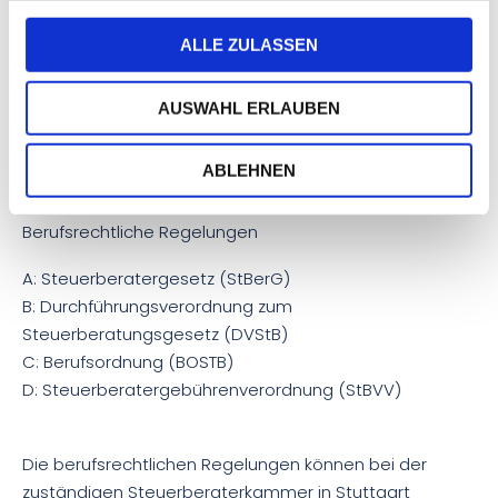
Allgemeine Auftragsbedingungen für Steuerberater,
ALLE ZULASSEN
Steuerbevollmächtigte,
Steuerberatungsgesellschaften, Stand: November 2016
AUSWAHL ERLAUBEN
ABLEHNEN
Berufsrechtliche Regelungen
A: Steuerberatergesetz (StBerG)
B: Durchführungsverordnung zum
Steuerberatungsgesetz (DVStB)
C: Berufsordnung (BOSTB)
D: Steuerberatergebührenverordnung (StBVV)
Die berufsrechtlichen Regelungen können bei der
zuständigen Steuerberaterkammer in Stuttgart