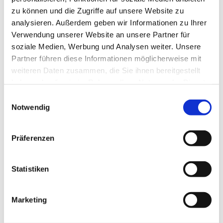
70174 Stuttgart
zu können und die Zugriffe auf unsere Website zu
analysieren. Außerdem geben wir Informationen zu Ihrer
Verwendung unserer Website an unsere Partner für
soziale Medien, Werbung und Analysen weiter. Unsere
Partner führen diese Informationen möglicherweise mit
Berufshaftpflichtversicherung
weiteren Daten zusammen, die Sie ihnen bereitgestellt
haben oder die sie im Rahmen Ihrer Nutzung der Dienste
R+V Allgemeine Versicherung AG
gesammelt haben.
Mittlerer Pfad 24
Einwilligungsauswahl
Notwendig
70499 Stuttgart
Geltungsbereich: Der räumliche Geltungsbereich des
Versicherungsschutzes besteht für Dienstleistungen in
Präferenzen
der Bundesrepublik Deutschland, ausländische
Betriebsstätten werden nicht unterhalten.
Statistiken
Marketing
Verwendete Allgemeine Geschäftsbedingungen