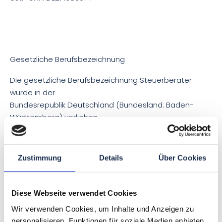
Gesetzliche Berufsbezeichnung
Die gesetzliche Berufsbezeichnung Steuerberater
wurde in der
Bundesrepublik Deutschland (Bundesland: Baden-
Württemberg) verliehen.
Zustimmung
Details
Über Cookies
Zuständige Aufsichtsbehörde / Kammer
Diese Webseite verwendet Cookies
Steuerberaterkammer Stuttgart
Wir verwenden Cookies, um Inhalte und Anzeigen zu
Hegelstr. 33
personalisieren, Funktionen für soziale Medien anbieten