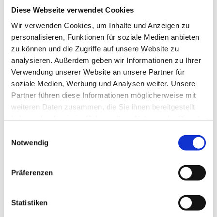
Diese Webseite verwendet Cookies
Wir verwenden Cookies, um Inhalte und Anzeigen zu
personalisieren, Funktionen für soziale Medien anbieten
zu können und die Zugriffe auf unsere Website zu
Beschwerde­recht bei der zuständigen Aufsichts­
analysieren. Außerdem geben wir Informationen zu Ihrer
behörde
Verwendung unserer Website an unsere Partner für
soziale Medien, Werbung und Analysen weiter. Unsere
Im Falle von Verstößen gegen die DSGVO steht den
Partner führen diese Informationen möglicherweise mit
Betroffenen ein Beschwerderecht bei einer
weiteren Daten zusammen, die Sie ihnen bereitgestellt
Aufsichtsbehörde, insbesondere in dem Mitgliedstaat
haben oder die sie im Rahmen Ihrer Nutzung der Dienste
ihres gewöhnlichen Aufenthalts, ihres Arbeitsplatzes
gesammelt haben.
Einwilligungsauswahl
oder des Orts des mutmaßlichen Verstoßes zu. Das
Notwendig
Beschwerderecht besteht unbeschadet anderweitiger
verwaltungsrechtlicher oder gerichtlicher
Rechtsbehelfe.
Präferenzen
Statistiken